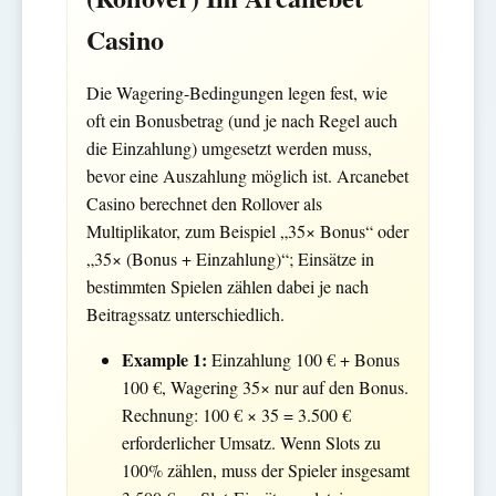
Casino
Die Wagering-Bedingungen legen fest, wie
oft ein Bonusbetrag (und je nach Regel auch
die Einzahlung) umgesetzt werden muss,
bevor eine Auszahlung möglich ist. Arcanebet
Casino berechnet den Rollover als
Multiplikator, zum Beispiel „35× Bonus“ oder
„35× (Bonus + Einzahlung)“; Einsätze in
bestimmten Spielen zählen dabei je nach
Beitragssatz unterschiedlich.
Example 1:
Einzahlung 100 € + Bonus
100 €, Wagering 35× nur auf den Bonus.
Rechnung: 100 € × 35 = 3.500 €
erforderlicher Umsatz. Wenn Slots zu
100% zählen, muss der Spieler insgesamt