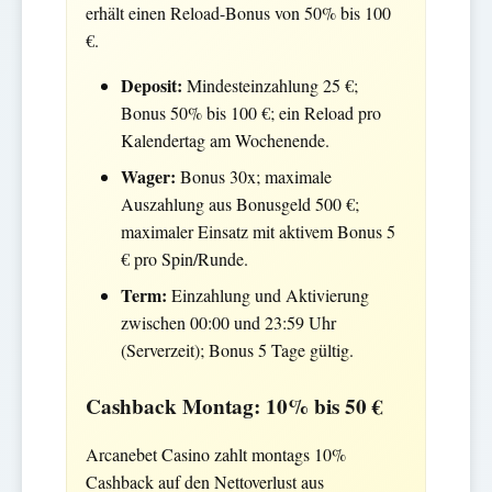
erhält einen Reload-Bonus von 50% bis 100
€.
Deposit:
Mindesteinzahlung 25 €;
Bonus 50% bis 100 €; ein Reload pro
Kalendertag am Wochenende.
Wager:
Bonus 30x; maximale
Auszahlung aus Bonusgeld 500 €;
maximaler Einsatz mit aktivem Bonus 5
€ pro Spin/Runde.
Term:
Einzahlung und Aktivierung
zwischen 00:00 und 23:59 Uhr
(Serverzeit); Bonus 5 Tage gültig.
Cashback Montag: 10% bis 50 €
Arcanebet Casino zahlt montags 10%
Cashback auf den Nettoverlust aus