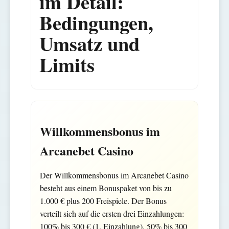
im Detail:
Bedingungen,
Umsatz und
Limits
Willkommensbonus im
Arcanebet Casino
Der Willkommensbonus im Arcanebet Casino
besteht aus einem Bonuspaket von bis zu
1.000 € plus 200 Freispiele. Der Bonus
verteilt sich auf die ersten drei Einzahlungen:
100% bis 300 € (1. Einzahlung), 50% bis 300