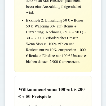
3.500 € an Slot-Einsätzen platzieren,
bevor eine Auszahlung freigeschaltet
wird.
Example 2:
Einzahlung 50 € + Bonus
50 €, Wagering 30× auf (Bonus +
Einzahlung). Rechnung: (50 € + 50 €) ×
30 = 3.000 € erforderlicher Umsatz.
Wenn Slots zu 100% zählen und
Roulette nur zu 10%, entsprechen 1.000
€ Roulette-Einsätze nur 100 € Umsatz; es
bleiben danach 2.900 € umzusetzen.
Willkommensbonus 100% bis 200
€ + 50 Freispiele