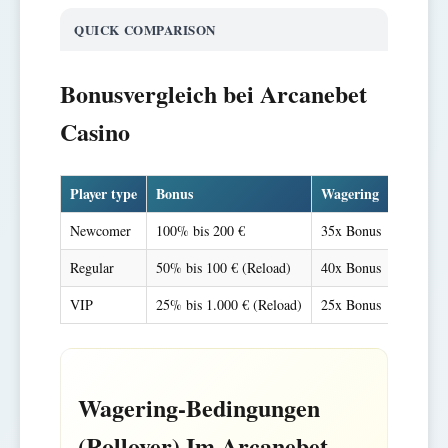
QUICK COMPARISON
Bonusvergleich bei Arcanebet
Casino
Player type
Bonus
Wagering
Free Sp
Newcomer
100% bis 200 €
35x Bonus
100 Frei
Regular
50% bis 100 € (Reload)
40x Bonus
50 Freis
VIP
25% bis 1.000 € (Reload)
25x Bonus
200 Frei
Wagering-Bedingungen
(Rollover) Im Arcanebet