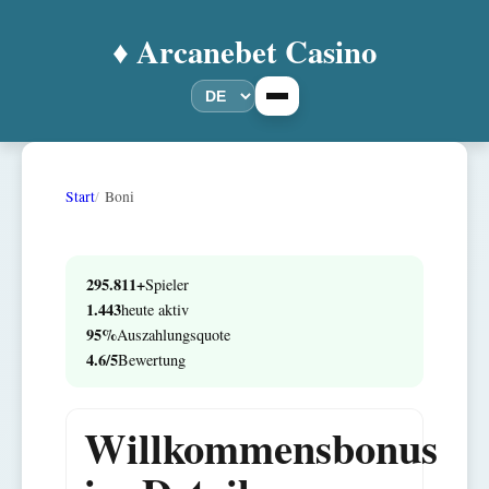
♦️ Arcanebet Casino
Start
Boni
295.811+
Spieler
1.443
heute aktiv
95%
Auszahlungsquote
4.6/5
Bewertung
Willkommensbonus