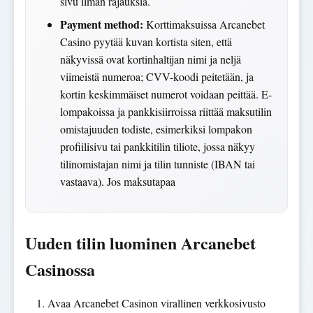
sivu ilman rajauksia.
Payment method:
Korttimaksuissa Arcanebet
Casino pyytää kuvan kortista siten, että
näkyvissä ovat kortinhaltijan nimi ja neljä
viimeistä numeroa; CVV-koodi peitetään, ja
kortin keskimmäiset numerot voidaan peittää. E-
lompakoissa ja pankkisiirroissa riittää maksutilin
omistajuuden todiste, esimerkiksi lompakon
profiilisivu tai pankkitilin tiliote, jossa näkyy
tilinomistajan nimi ja tilin tunniste (IBAN tai
vastaava). Jos maksutapaa
Uuden tilin luominen Arcanebet
Casinossa
Avaa Arcanebet Casinon virallinen verkkosivusto