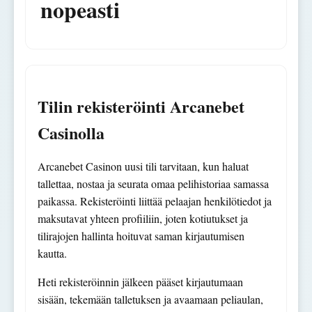
nopeasti
Tilin rekisteröinti Arcanebet
Casinolla
Arcanebet Casinon uusi tili tarvitaan, kun haluat
tallettaa, nostaa ja seurata omaa pelihistoriaa samassa
paikassa. Rekisteröinti liittää pelaajan henkilötiedot ja
maksutavat yhteen profiiliin, joten kotiutukset ja
tilirajojen hallinta hoituvat saman kirjautumisen
kautta.
Heti rekisteröinnin jälkeen pääset kirjautumaan
sisään, tekemään talletuksen ja avaamaan peliaulan,