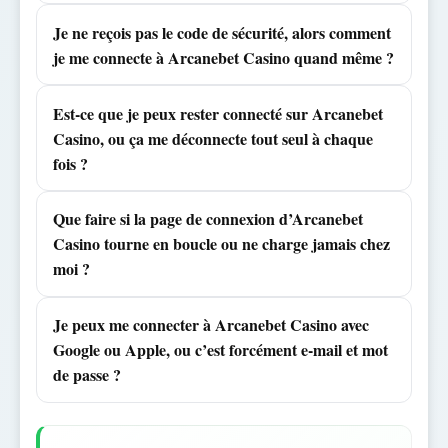
Je ne reçois pas le code de sécurité, alors comment
je me connecte à Arcanebet Casino quand même ?
Est-ce que je peux rester connecté sur Arcanebet
Casino, ou ça me déconnecte tout seul à chaque
fois ?
Que faire si la page de connexion d’Arcanebet
Casino tourne en boucle ou ne charge jamais chez
moi ?
Je peux me connecter à Arcanebet Casino avec
Google ou Apple, ou c’est forcément e-mail et mot
de passe ?