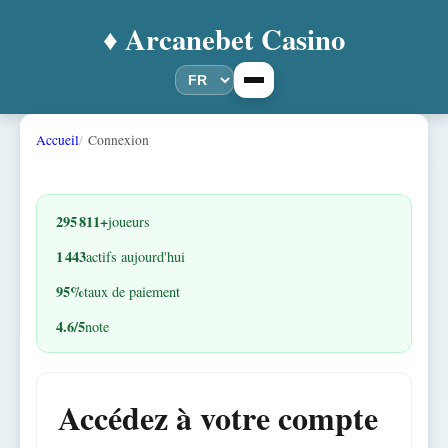
♦️ Arcanebet Casino
Accueil
Connexion
295 811+
joueurs
1 443
actifs aujourd'hui
95%
taux de paiement
4.6/5
note
Accédez à votre compte