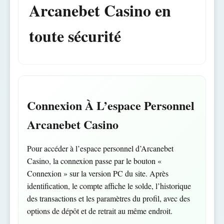
Arcanebet Casino en
toute sécurité
Connexion À L’espace Personnel
Arcanebet Casino
Pour accéder à l’espace personnel d’Arcanebet
Casino, la connexion passe par le bouton «
Connexion » sur la version PC du site. Après
identification, le compte affiche le solde, l’historique
des transactions et les paramètres du profil, avec des
options de dépôt et de retrait au même endroit.