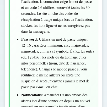
l’activation, la connexion exige le mot de passe
et un code à 6 chiffres renouvelé toutes les 30
secondes. Le site affiche des codes de
récupération à usage unique lors de l’activation;
stockez-les hors ligne et ne les enregistrez pas
dans la messagerie.
Password:
Utilisez un mot de passe unique,
12–16 caractères minimum, avec majuscules,
minuscules, chiffres et symbole. Évitez les suites
(ex. 123456), les mots du dictionnaire et les
infos personnelles (nom, date de naissance,
téléphone). Changez le mot de passe si vous
réutilisez le même ailleurs ou après une
suspicion d’accès; n’envoyez jamais le mot de
passe par e-mail ou chat.
Notifications:
Arcanebet Casino envoie des
alertes lors d’une connexion depuis un nouvel
appareil ou une nouvelle localisation, d’un