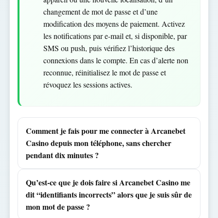
changement de mot de passe et d’une
modification des moyens de paiement. Activez
les notifications par e-mail et, si disponible, par
SMS ou push, puis vérifiez l’historique des
connexions dans le compte. En cas d’alerte non
reconnue, réinitialisez le mot de passe et
révoquez les sessions actives.
Comment je fais pour me connecter à Arcanebet
Casino depuis mon téléphone, sans chercher
pendant dix minutes ?
Qu’est-ce que je dois faire si Arcanebet Casino me
dit “identifiants incorrects” alors que je suis sûr de
mon mot de passe ?