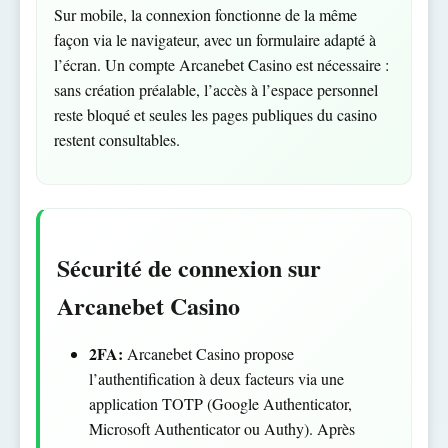
Sur mobile, la connexion fonctionne de la même
façon via le navigateur, avec un formulaire adapté à
l’écran. Un compte Arcanebet Casino est nécessaire :
sans création préalable, l’accès à l’espace personnel
reste bloqué et seules les pages publiques du casino
restent consultables.
Sécurité de connexion sur
Arcanebet Casino
2FA:
Arcanebet Casino propose
l’authentification à deux facteurs via une
application TOTP (Google Authenticator,
Microsoft Authenticator ou Authy). Après