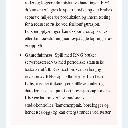
roller og logger administrative handlinger. KYC-
dokumenter lagres kryptert i hvile, og det brukes
separate miljøer for produksjon og intern testing
for å redusere risiko ved feilkonfigurasjon.
Personopplysninger kan eksporteres og slettes
etter kontoavslutning når lovpålagte lagringskrav
er oppfylt.
Game fairness:
Spill med RNG bruker
serverbasert RNG med periodiske statistiske
tester av utfall. Kasinoet bruker uavhengig
revisjon av RNG og spillintegritet fra iTech
Labs, med sertifikater per spillleverandør og
dato for siste test publisert i revisjonsrapportene.
Live casino bruker leverandørens
studiokontroller (kameraopptak, bordlogger og
hendelseslogg) og kan ettergå runder ved tvister.