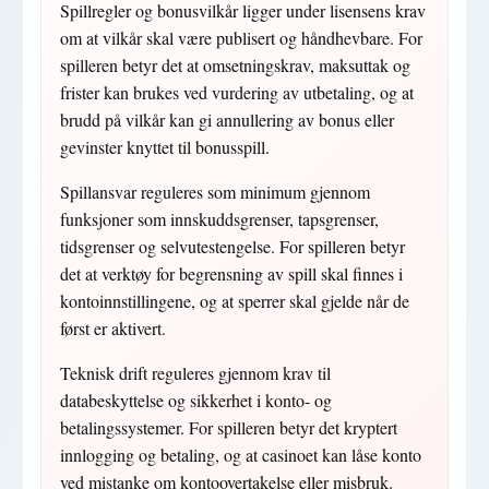
Spillregler og bonusvilkår ligger under lisensens krav
om at vilkår skal være publisert og håndhevbare. For
spilleren betyr det at omsetningskrav, maksuttak og
frister kan brukes ved vurdering av utbetaling, og at
brudd på vilkår kan gi annullering av bonus eller
gevinster knyttet til bonusspill.
Spillansvar reguleres som minimum gjennom
funksjoner som innskuddsgrenser, tapsgrenser,
tidsgrenser og selvutestengelse. For spilleren betyr
det at verktøy for begrensning av spill skal finnes i
kontoinnstillingene, og at sperrer skal gjelde når de
først er aktivert.
Teknisk drift reguleres gjennom krav til
databeskyttelse og sikkerhet i konto- og
betalingssystemer. For spilleren betyr det kryptert
innlogging og betaling, og at casinoet kan låse konto
ved mistanke om kontoovertakelse eller misbruk.