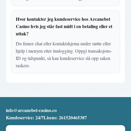
Hvor kontakter jeg kundeservice hos Arcanebet
Casino hvis jeg står fast midt i en betaling eller et
uttak?
Du finner chat eller kontaktskjema under støtte eller
hjelp i menyen etter innlogging. Oppgi transaksjons-
ID og tidspunkt, så kan kundeservice slå opp saken
raskere.
info@arcanebet-casino.co
Kundeservice: 24/7
Lisens: 261520465387
Spill ansvarlig og sett egne grenser.