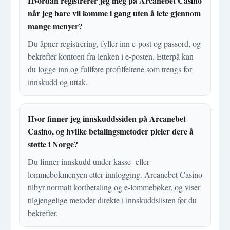
Hvordan registrerer jeg meg på Arcanebet Casino
når jeg bare vil komme i gang uten å lete gjennom
mange menyer?
Du åpner registrering, fyller inn e-post og passord, og
bekrefter kontoen fra lenken i e-posten. Etterpå kan
du logge inn og fullføre profilfeltene som trengs for
innskudd og uttak.
Hvor finner jeg innskuddssiden på Arcanebet
Casino, og hvilke betalingsmetoder pleier dere å
støtte i Norge?
Du finner innskudd under kasse- eller
lommebokmenyen etter innlogging. Arcanebet Casino
tilbyr normalt kortbetaling og e-lommebøker, og viser
tilgjengelige metoder direkte i innskuddslisten før du
bekrefter.