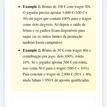
Example 1:
Bônus de 100 € com wager 30x.
O jogador precisa apostar 3.000 € (100 € ×
30) em jogos que contam 100% para o wager,
como slots elegíveis. Só depois o saldo de
bônus e os ganhos ficam disponíveis para
saque (se os outros limites da promoção
também forem cumpridos).
Example 2:
Bônus de 50 € com wager 40x e
contribuição por jogo: slots 100%, roleta
10%. Se o jogador apostar 500 € em roleta,
isso conta 50 € para o wager (500 € × 10%).
Para concluir o wager de 2.000 € (50 € × 40),
ainda faltam 1.950 € de apostas qualificadas.