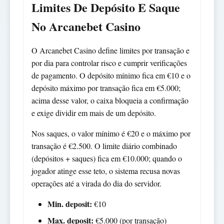
Limites De Depósito E Saque
No Arcanebet Casino
O Arcanebet Casino define limites por transação e
por dia para controlar risco e cumprir verificações
de pagamento. O depósito mínimo fica em €10 e o
depósito máximo por transação fica em €5.000;
acima desse valor, o caixa bloqueia a confirmação
e exige dividir em mais de um depósito.
Nos saques, o valor mínimo é €20 e o máximo por
transação é €2.500. O limite diário combinado
(depósitos + saques) fica em €10.000; quando o
jogador atinge esse teto, o sistema recusa novas
operações até a virada do dia do servidor.
Min. deposit:
€10
Max. deposit:
€5.000 (por transação)