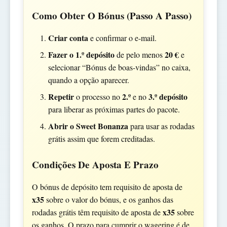
Como Obter O Bónus (Passo A Passo)
Criar conta
e confirmar o e-mail.
Fazer o 1.º depósito
20 €
de pelo menos
e
selecionar “Bónus de boas-vindas” no caixa,
quando a opção aparecer.
Repetir
2.º
3.º depósito
o processo no
e no
para liberar as próximas partes do pacote.
Abrir o Sweet Bonanza
para usar as rodadas
grátis assim que forem creditadas.
Condições De Aposta E Prazo
O bónus de depósito tem requisito de aposta de
x35
sobre o valor do bónus, e os ganhos das
x35
rodadas grátis têm requisito de aposta de
sobre
os ganhos. O prazo para cumprir o wagering é de