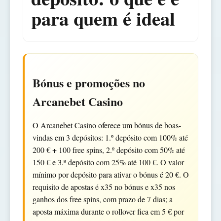
para quem é ideal
Bónus e promoções no
Arcanebet Casino
O Arcanebet Casino oferece um bónus de boas-
vindas em 3 depósitos: 1.º depósito com 100% até
200 € + 100 free spins, 2.º depósito com 50% até
150 € e 3.º depósito com 25% até 100 €. O valor
mínimo por depósito para ativar o bónus é 20 €. O
requisito de apostas é x35 no bónus e x35 nos
ganhos dos free spins, com prazo de 7 dias; a
aposta máxima durante o rollover fica em 5 € por