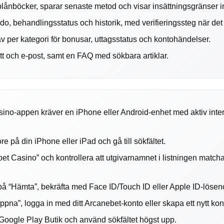
plånböcker, sparar senaste metod och visar insättningsgränser i
saldo, behandlingsstatus och historik, med verifieringssteg när det
v per kategori för bonusar, uttagsstatus och kontohändelser.
att och e-post, samt en FAQ med sökbara artiklar.
no-appen kräver en iPhone eller Android-enhet med aktiv inter
e på din iPhone eller iPad och gå till sökfältet.
et Casino” och kontrollera att utgivarnamnet i listningen match
å “Hämta”, bekräfta med Face ID/Touch ID eller Apple ID-lösenord
pna”, logga in med ditt Arcanebet-konto eller skapa ett nytt kon
Google Play Butik och använd sökfältet högst upp.