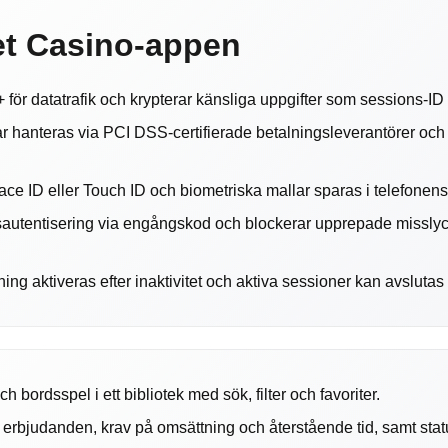
et Casino-appen
ör datatrafik och krypterar känsliga uppgifter som sessions-ID 
r hanteras via PCI DSS-certifierade betalningsleverantörer och
e ID eller Touch ID och biometriska mallar sparas i telefonens 
sautentisering via engångskod och blockerar upprepade missly
ing aktiveras efter inaktivitet och aktiva sessioner kan avsluta
h bordsspel i ett bibliotek med sök, filter och favoriter.
a erbjudanden, krav på omsättning och återstående tid, samt sta