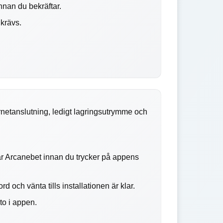
nnan du bekräftar.
 krävs.
netanslutning, ledigt lagringsutrymme och
ar Arcanebet innan du trycker på appens
 och vänta tills installationen är klar.
to i appen.