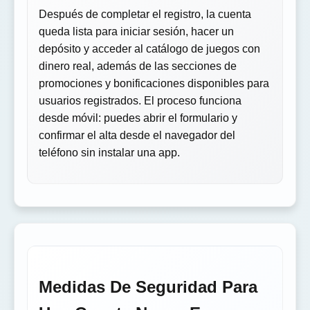
Después de completar el registro, la cuenta
queda lista para iniciar sesión, hacer un
depósito y acceder al catálogo de juegos con
dinero real, además de las secciones de
promociones y bonificaciones disponibles para
usuarios registrados. El proceso funciona
desde móvil: puedes abrir el formulario y
confirmar el alta desde el navegador del
teléfono sin instalar una app.
Medidas De Seguridad Para