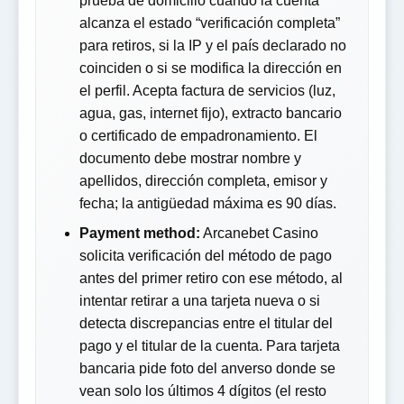
prueba de domicilio cuando la cuenta
alcanza el estado “verificación completa”
para retiros, si la IP y el país declarado no
coinciden o si se modifica la dirección en
el perfil. Acepta factura de servicios (luz,
agua, gas, internet fijo), extracto bancario
o certificado de empadronamiento. El
documento debe mostrar nombre y
apellidos, dirección completa, emisor y
fecha; la antigüedad máxima es 90 días.
Payment method:
Arcanebet Casino
solicita verificación del método de pago
antes del primer retiro con ese método, al
intentar retirar a una tarjeta nueva o si
detecta discrepancias entre el titular del
pago y el titular de la cuenta. Para tarjeta
bancaria pide foto del anverso donde se
vean solo los últimos 4 dígitos (el resto