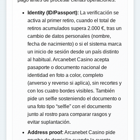
Identity (ID/Passport):
La verificación se
activa al primer retiro, cuando el total de
retiros acumulados supera 2.000 €, tras un
cambio de datos personales (nombre,
fecha de nacimiento) o si el sistema marca
un inicio de sesión desde un país distinto
al habitual. Arcanebet Casino acepta
pasaporte o documento nacional de
identidad en foto a color, completo
(anverso y reverso si aplica), sin recortes y
con los cuatro bordes visibles. También
pide un selfie sosteniendo el documento o
una foto tipo “selfie” con el documento
junto al rostro para comparar rasgos y
evitar suplantación.
Address proof:
Arcanebet Casino pide