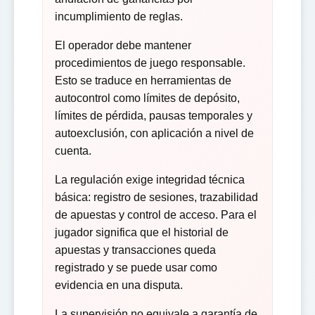
incumplimiento de reglas.
El operador debe mantener
procedimientos de juego responsable.
Esto se traduce en herramientas de
autocontrol como límites de depósito,
límites de pérdida, pausas temporales y
autoexclusión, con aplicación a nivel de
cuenta.
La regulación exige integridad técnica
básica: registro de sesiones, trazabilidad
de apuestas y control de acceso. Para el
jugador significa que el historial de
apuestas y transacciones queda
registrado y se puede usar como
evidencia en una disputa.
La supervisión no equivale a garantía de