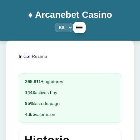
♦️ Arcanebet Casino
Inicio
Reseña
295.811+
jugadores
1443
activos hoy
95%
tasa de pago
4.6/5
valoracion