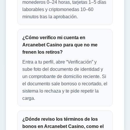
monederos 0–24 horas, tarjetas 1–5 días
laborables y criptomonedas 10–60
minutos tras la aprobación.
¿Cómo verifico mi cuenta en
Arcanebet Casino para que no me
frenen los retiros?
Entra a tu perfil, abre “Verificación” y
sube foto del documento de identidad y
un comprobante de domicilio reciente. Si
el documento sale borroso o recortado, el
sistema lo rechaza y te pide repetir la
carga.
¿Dónde reviso los términos de los
bonos en Arcanebet Casino, como el