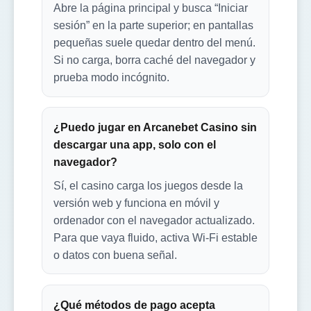
Abre la página principal y busca “Iniciar
sesión” en la parte superior; en pantallas
pequeñas suele quedar dentro del menú.
Si no carga, borra caché del navegador y
prueba modo incógnito.
¿Puedo jugar en Arcanebet Casino sin
descargar una app, solo con el
navegador?
Sí, el casino carga los juegos desde la
versión web y funciona en móvil y
ordenador con el navegador actualizado.
Para que vaya fluido, activa Wi‑Fi estable
o datos con buena señal.
¿Qué métodos de pago acepta