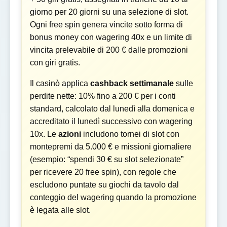
giorno per 20 giorni su una selezione di slot.
Ogni free spin genera vincite sotto forma di
bonus money con wagering 40x e un limite di
vincita prelevabile di 200 € dalle promozioni
con giri gratis.
Il casinò applica
cashback settimanale
sulle
perdite nette: 10% fino a 200 € per i conti
standard, calcolato dal lunedì alla domenica e
accreditato il lunedì successivo con wagering
10x. Le
azioni
includono tornei di slot con
montepremi da 5.000 € e missioni giornaliere
(esempio: “spendi 30 € su slot selezionate”
per ricevere 20 free spin), con regole che
escludono puntate su giochi da tavolo dal
conteggio del wagering quando la promozione
è legata alle slot.