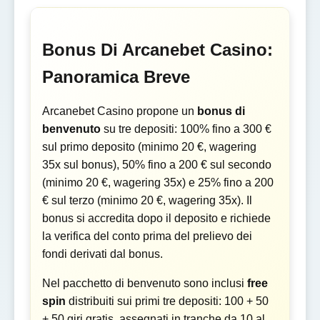
Bonus Di Arcanebet Casino:
Panoramica Breve
Arcanebet Casino propone un
bonus di
benvenuto
su tre depositi: 100% fino a 300 €
sul primo deposito (minimo 20 €, wagering
35x sul bonus), 50% fino a 200 € sul secondo
(minimo 20 €, wagering 35x) e 25% fino a 200
€ sul terzo (minimo 20 €, wagering 35x). Il
bonus si accredita dopo il deposito e richiede
la verifica del conto prima del prelievo dei
fondi derivati dal bonus.
Nel pacchetto di benvenuto sono inclusi
free
spin
distribuiti sui primi tre depositi: 100 + 50
+ 50 giri gratis, assegnati in tranche da 10 al