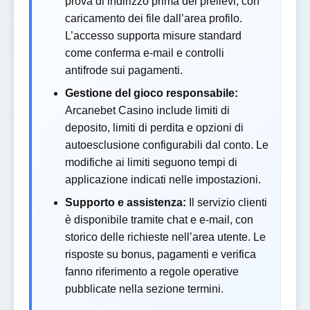
prova di indirizzo prima dei prelievi, con
caricamento dei file dall’area profilo.
L’accesso supporta misure standard
come conferma e-mail e controlli
antifrode sui pagamenti.
Gestione del gioco responsabile:
Arcanebet Casino include limiti di
deposito, limiti di perdita e opzioni di
autoesclusione configurabili dal conto. Le
modifiche ai limiti seguono tempi di
applicazione indicati nelle impostazioni.
Supporto e assistenza:
Il servizio clienti
è disponibile tramite chat e e-mail, con
storico delle richieste nell’area utente. Le
risposte su bonus, pagamenti e verifica
fanno riferimento a regole operative
pubblicate nella sezione termini.