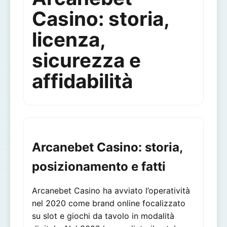
Casino: storia,
licenza,
sicurezza e
affidabilità
Arcanebet Casino: storia,
posizionamento e fatti
Arcanebet Casino ha avviato l’operatività
nel 2020 come brand online focalizzato
su slot e giochi da tavolo in modalità