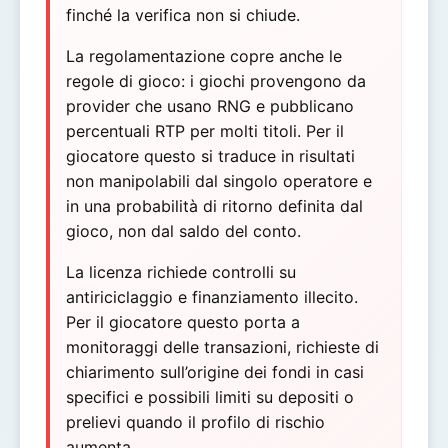
finché la verifica non si chiude.
La regolamentazione copre anche le
regole di gioco: i giochi provengono da
provider che usano RNG e pubblicano
percentuali RTP per molti titoli. Per il
giocatore questo si traduce in risultati
non manipolabili dal singolo operatore e
in una probabilità di ritorno definita dal
gioco, non dal saldo del conto.
La licenza richiede controlli su
antiriciclaggio e finanziamento illecito.
Per il giocatore questo porta a
monitoraggi delle transazioni, richieste di
chiarimento sull’origine dei fondi in casi
specifici e possibili limiti su depositi o
prelievi quando il profilo di rischio
aumenta.