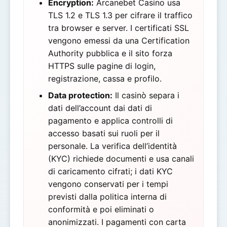
Encryption:
Arcanebet Casino usa
TLS 1.2 e TLS 1.3 per cifrare il traffico
tra browser e server. I certificati SSL
vengono emessi da una Certification
Authority pubblica e il sito forza
HTTPS sulle pagine di login,
registrazione, cassa e profilo.
Data protection:
Il casinò separa i
dati dell’account dai dati di
pagamento e applica controlli di
accesso basati sui ruoli per il
personale. La verifica dell’identità
(KYC) richiede documenti e usa canali
di caricamento cifrati; i dati KYC
vengono conservati per i tempi
previsti dalla politica interna di
conformità e poi eliminati o
anonimizzati. I pagamenti con carta