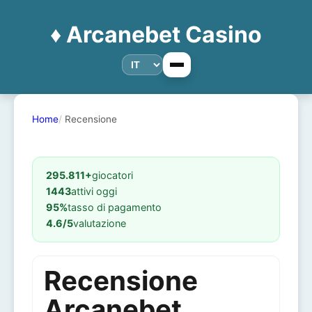
♦️ Arcanebet Casino
Home
Recensione
295.811+
giocatori
1443
attivi oggi
95%
tasso di pagamento
4.6/5
valutazione
Recensione
Arcanebet