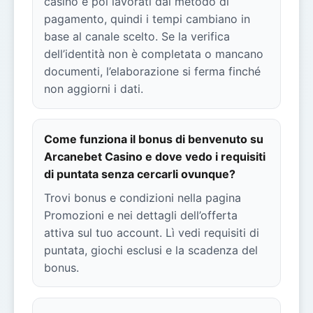
casinò e poi lavorati dal metodo di
pagamento, quindi i tempi cambiano in
base al canale scelto. Se la verifica
dell’identità non è completata o mancano
documenti, l’elaborazione si ferma finché
non aggiorni i dati.
Come funziona il bonus di benvenuto su
Arcanebet Casino e dove vedo i requisiti
di puntata senza cercarli ovunque?
Trovi bonus e condizioni nella pagina
Promozioni e nei dettagli dell’offerta
attiva sul tuo account. Lì vedi requisiti di
puntata, giochi esclusi e la scadenza del
bonus.