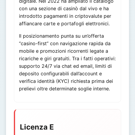
digitale. Nel 2022 ha ampliato il catalogo
con una sezione di casinò dal vivo e ha
introdotto pagamenti in criptovalute per
affiancare carte e portafogli elettronici.
Il posizionamento punta su un’offerta
“casino-first” con navigazione rapida da
mobile e promozioni ricorrenti legate a
ricariche e giri gratuiti. Tra i fatti operativi:
supporto 24/7 via chat ed email, limiti di
deposito configurabili dall’account e
verifica identità (KYC) richiesta prima dei
prelievi oltre determinate soglie interne.
Licenza E